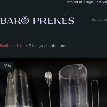
Skip
Perkant už daugiau nei 50
to
content
Baro pre
Pradžia
Kita
Rinkinys pradedantiems
-35%