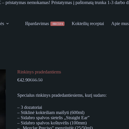
€ – pristatymas nemokamas! Pristatymas į paštomatą trunka 1-3 darbo d
kės
Išpardavimas
Kokteilių receptai
Apie mus
AKCIJA
Rinkinys pradedantiems
€
42.90
€
66.50
Original
Current
price
price
was:
is:
Specialus rinkinys pradedantiesiems, kurį sudaro:
€66.50.
€42.90.
– 3 dozatoriai
– Stiklinė kokteiliam maišyti (600ml)
– Sidabro spalvos sietelis „Straight Ear”
– Sidabro spalvos koštuvėlis (100mm)
– „Mezclar Preciso” menzūrėlė (25/50ml)