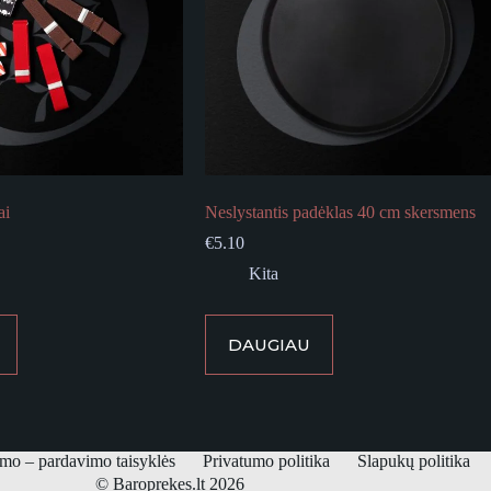
ai
Neslystantis padėklas 40 cm skersmens
€
5.10
Kita
DAUGIAU
imo – pardavimo taisyklės
Privatumo politika
Slapukų politika
© Baroprekes.lt 2026