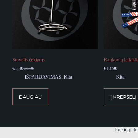
Stovelis čekiams
Rankovių laikikli
€
1.30
€
1.90
€
13.90
Original
Current
price
price
IŠPARDAVIMAS
,
Kita
Kita
was:
is:
€1.90.
€1.30.
DAUGIAU
Į KREPŠELĮ
Prekių pirk