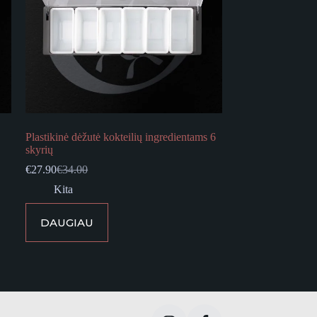
Plastikinė dėžutė kokteilių ingredientams 6
skyrių
€
27.90
€
34.00
Original
Current
price
price
Kita
was:
is:
€34.00.
€27.90.
DAUGIAU