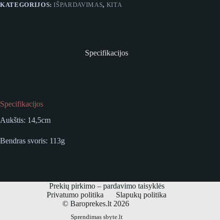
KATEGORIJOS:
IŠPARDAVIMAS
,
KITA
Specifikacijos
Specifikacijos
Aukštis: 14,5cm
Bendras svoris: 113g
Prekių pirkimo – pardavimo taisyklės
Privatumo politika
Slapukų politika
© Baroprekes.lt 2026
Sprendimas
sbyte.lt