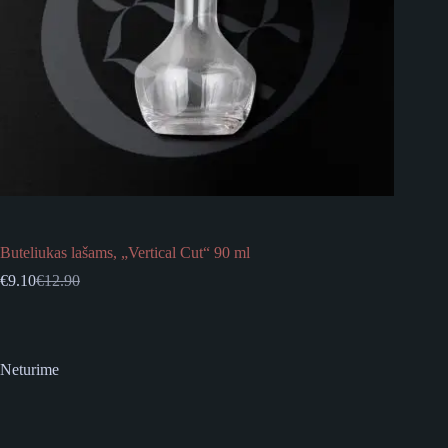
Buteliukas lašams, „Vertical Cut“ 90 ml
€
9.10
€
12.90
Original
Current
price
price
was:
is:
€12.90.
€9.10.
Neturime