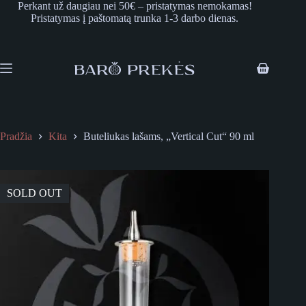
Skip
Perkant už daugiau nei 50€ – pristatymas nemokamas!
to
Pristatymas į paštomatą trunka 1-3 darbo dienas.
content
Shopping
cart
Pradžia
Kita
Buteliukas lašams, „Vertical Cut“ 90 ml
SOLD OUT