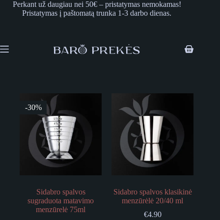
Skip
Perkant už daugiau nei 50€ – pristatymas nemokamas!
to
Pristatymas į paštomatą trunka 1-3 darbo dienas.
content
Shopping
cart
-30%
Sidabro spalvos
Sidabro spalvos klasikinė
sugraduota matavimo
menzūrėlė 20/40 ml
menzūrelė 75ml
€
4.90