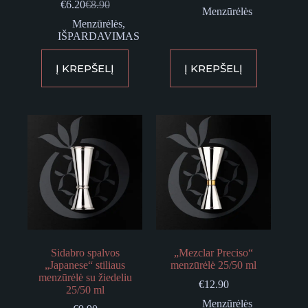
€
6.20
€
8.90
Original
Current
Menzūrėlės
price
price
Menzūrėlės
,
was:
is:
IŠPARDAVIMAS
€8.90.
€6.20.
Į KREPŠELĮ
Į KREPŠELĮ
Sidabro spalvos
„Mezclar Preciso“
„Japanese“ stiliaus
menzūrėlė 25/50 ml
menzūrėlė su žiedeliu
€
12.90
25/50 ml
Menzūrėlės