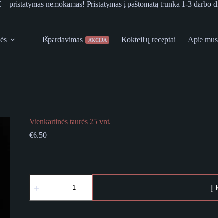
€ – pristatymas nemokamas! Pristatymas į paštomatą trunka 1-3 darbo d
kės
Išpardavimas
Kokteilių receptai
Apie mus
AKCIJA
Vienkartinės taurės 25 vnt.
€
6.50
produkto
kiekis:
Į
Vienkartinės
taurės
25