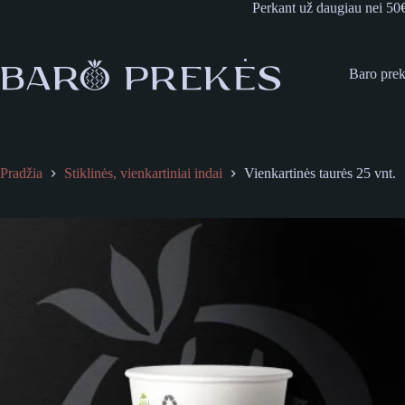
Skip
Perkant už daugiau nei 50
to
content
Baro pre
Pradžia
Stiklinės, vienkartiniai indai
Vienkartinės taurės 25 vnt.