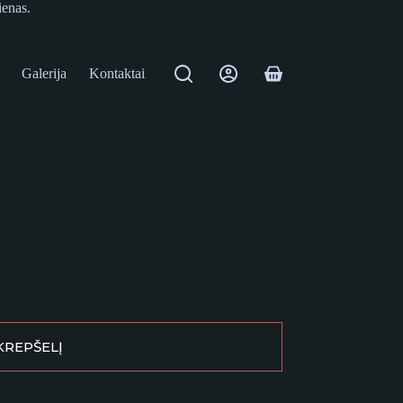
ienas.
Galerija
Kontaktai
Shopping
cart
 KREPŠELĮ