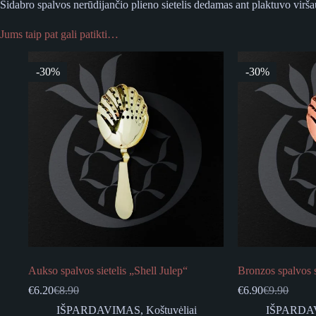
Sidabro spalvos nerūdijančio plieno sietelis dedamas ant plaktuvo viršaus 
Jums taip pat gali patikti…
-30%
-30%
Aukso spalvos sietelis „Shell Julep“
Bronzos spalvos s
€
6.20
€
8.90
€
6.90
€
9.90
Original
Current
Original
Current
price
price
price
price
IŠPARDAVIMAS
,
Koštuvėliai
IŠPARDA