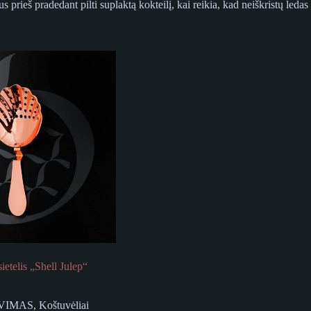
prieš pradedant pilti suplaktą kokteilį, kai reikia, kad neiškristų ledas 
ietelis „Shell Julep“
VIMAS
,
Koštuvėliai