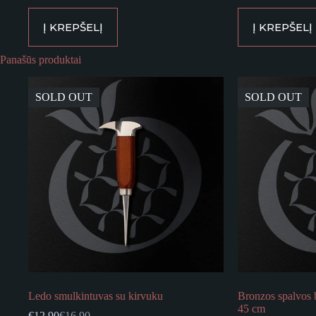
was:
is:
was:
is:
€8.90.
€6.20.
€9.90.
€6.90.
Į KREPŠELĮ
Į KREPŠELĮ
Panašūs produktai
SOLD OUT
SOLD OUT
Ledo smulkintuvas su kirvuku
Bronzos spalvos 
45 cm
€
12.90
€
16.90