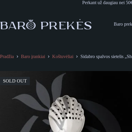
Skip
Perkant už daugiau nei 50
to
content
Baro pre
Pradžia
Baro įrankiai
Koštuvėliai
Sidabro spalvos sietelis „Sh
SOLD OUT