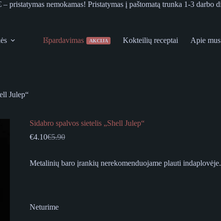
€ – pristatymas nemokamas! Pristatymas į paštomatą trunka 1-3 darbo d
kės
Išpardavimas
Kokteilių receptai
Apie mus
AKCIJA
ell Julep“
Sidabro spalvos sietelis „Shell Julep“
€
4.10
€
5.90
Original
Current
price
price
was:
is:
Metalinių baro įrankių nerekomenduojame plauti indaplovėje.
€5.90.
€4.10.
Neturime