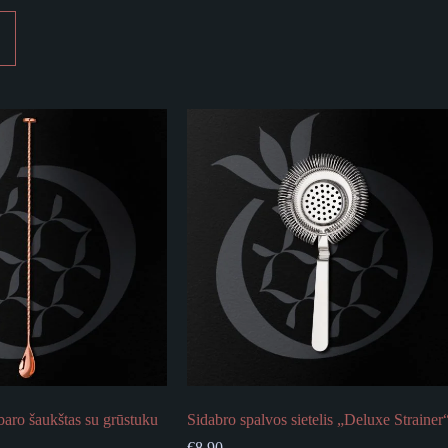
baro šaukštas su grūstuku
Sidabro spalvos sietelis „Deluxe Strainer
€
8.90