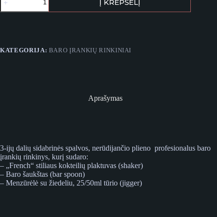
Į KREPŠELĮ
kiekis:
Sidabro
spalvos
baro
įrankių
rinkinys
KATEGORIJA:
BARO ĮRANKIŲ RINKINIAI
„Mini“
Aprašymas
3-ijų dalių sidabrinės spalvos, nerūdijančio plieno profesionalus baro
įrankių rinkinys, kurį sudaro:
– „French“ stiliaus kokteilių plaktuvas (shaker)
– Baro šaukštas (bar spoon)
– Menzūrėlė su žiedeliu, 25/50ml tūrio (jigger)