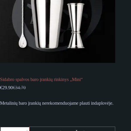
Sidabro spalvos baro įrankių rinkinys „Mini“
€
29.90
€
34.70
Original
Current
price
price
was:
is:
Metalinių baro įrankių nerekomenduojame plauti indaplovėje.
€34.70.
€29.90.
produkto