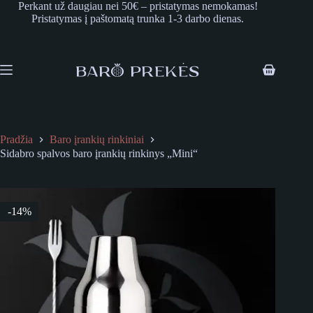
Skip
Perkant už daugiau nei 50€ – pristatymas nemokamas!
to
Pristatymas į paštomatą trunka 1-3 darbo dienas.
content
Shopping
cart
Pradžia
Baro įrankių rinkiniai
Sidabro spalvos baro įrankių rinkinys „Mini“
-14%