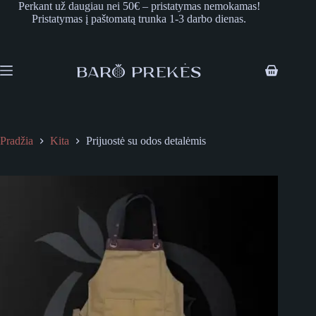
Skip
Perkant už daugiau nei 50€ – pristatymas nemokamas!
to
Pristatymas į paštomatą trunka 1-3 darbo dienas.
content
Shopping
cart
Pradžia
Kita
Prijuostė su odos detalėmis