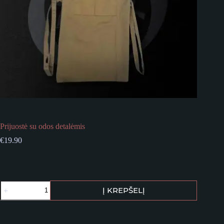
Prijuostė su odos detalėmis
€
19.90
produkto
Į KREPŠELĮ
kiekis:
Prijuostė
su
odos