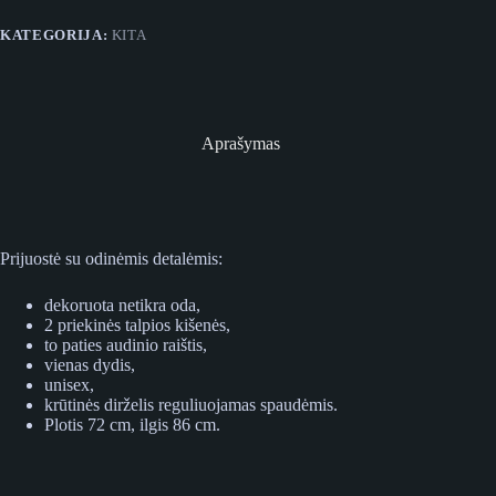
detalėmis
KATEGORIJA:
KITA
Aprašymas
Prijuostė su odinėmis detalėmis:
dekoruota netikra oda,
2 priekinės talpios kišenės,
to paties audinio raištis,
vienas dydis,
unisex,
krūtinės dirželis reguliuojamas spaudėmis.
Plotis 72 cm, ilgis 86 cm.