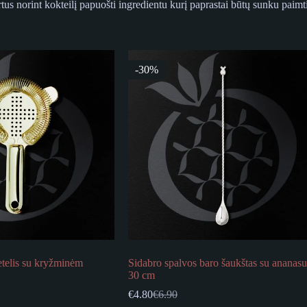
us norint kokteilį papuošti ingredientu kurį paprastai būtų sunku paimti
-30%
etelis su kryžminėm
Sidabro spalvos baro šaukštas su ananasu
30 cm
€
4.80
€
6.90
Original
Current