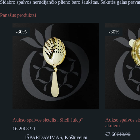
Sidabro spalvos nerūdijančio plieno baro šaukštas. Šakutės galas pravart
Panašūs produktai
-30%
-30%
Aukso spalvos sietelis „Shell Julep“
Aukso spalvos si
akutėm
€
6.20
€
8.90
Original
Current
€
7.60
€
10.90
price
price
Original
Current
IŠPARDAVIMAS
,
Koštuvėliai