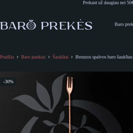
Skip
Perkant už daugiau nei 50
to
content
Baro pre
Pradžia
Baro įrankiai
Šaukštai
Bronzos spalvos baro šaukštas
-30%