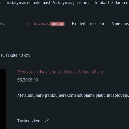
€ – pristatymas nemokamas! Pristatymas į paštomatą trunka 1-3 darbo d
kės
Išpardavimas
Kokteilių receptai
Apie mus
AKCIJA
 su šakute 40 cm
Bronzos spalvos baro šaukštas su šakute 40 cm
€
6.20
€
8.90
Original
Current
price
price
was:
is:
Metalinių baro įrankių nerekomenduojame plauti indaplovėje.
€8.90.
€6.20.
Turime vietoje - 9