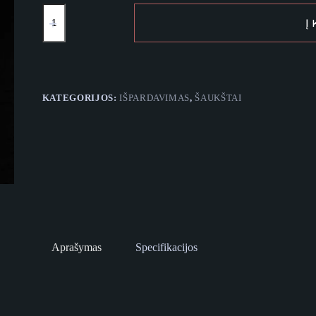
produkto
kiekis:
Į
Bronzos
spalvos
baro
šaukštas
su
šakute
KATEGORIJOS:
IŠPARDAVIMAS
,
ŠAUKŠTAI
40
cm
Aprašymas
Specifikacijos