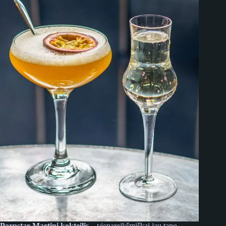
Pornstar Martini kokteilis –
vienareikšmiškai jau tapo