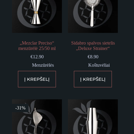
„Mezclar Preciso“
Sidabro spalvos sietelis
menzūrėlė 25/50 ml
„Deluxe Strainer“
€
12.90
€
8.90
Menzūrėlės
Koštuvėliai
Į KREPŠELĮ
Į KREPŠELĮ
-31%