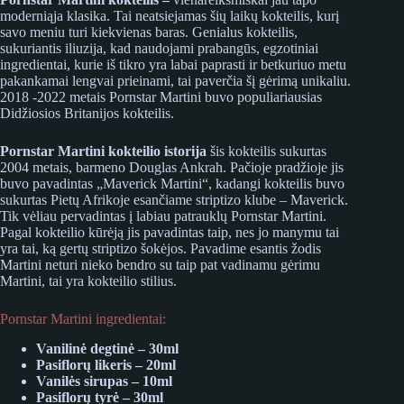
moderniąja klasika. Tai neatsiejamas šių laikų kokteilis, kurį
savo meniu turi kiekvienas baras. Genialus kokteilis,
sukuriantis iliuzija, kad naudojami prabangūs, egzotiniai
ingredientai, kurie iš tikro yra labai paprasti ir betkuriuo metu
pakankamai lengvai prieinami, tai paverčia šį gėrimą unikaliu.
2018 -2022 metais Pornstar Martini buvo populiariausias
Didžiosios Britanijos kokteilis.
Pornstar Martini kokteilio istorija
šis kokteilis sukurtas
2004 metais, barmeno Douglas Ankrah. Pačioje pradžioje jis
buvo pavadintas „Maverick Martini“, kadangi kokteilis buvo
sukurtas Pietų Afrikoje esančiame striptizo klube – Maverick.
Tik vėliau pervadintas į labiau patrauklų Pornstar Martini.
Pagal kokteilio kūrėją jis pavadintas taip, nes jo manymu tai
yra tai, ką gertų striptizo šokėjos. Pavadime esantis žodis
Martini neturi nieko bendro su taip pat vadinamu gėrimu
Martini, tai yra kokteilio stilius.
Pornstar Martini ingredientai:
Vanilinė degtinė – 30ml
Pasiflorų likeris – 20ml
Vanilės sirupas – 10ml
Pasiflorų tyrė – 30ml