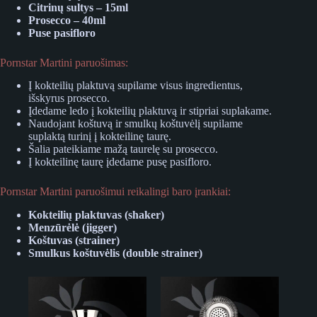
Citrinų sultys – 15ml
Prosecco – 40ml
Puse pasifloro
Pornstar Martini paruošimas:
Į kokteilių plaktuvą supilame visus ingredientus,
išskyrus prosecco.
Įdedame ledo į kokteilių plaktuvą ir stipriai suplakame.
Naudojant koštuvą ir smulkų koštuvėlį supilame
suplaktą turinį į kokteilinę taurę.
Šalia pateikiame mažą taurelę su prosecco.
Į kokteilinę taurę įdedame pusę pasifloro.
Pornstar Martini paruošimui reikalingi baro įrankiai:
Kokteilių plaktuvas (shaker)
Menzūrėlė (jigger)
Koštuvas (strainer)
Smulkus koštuvėlis (double strainer)